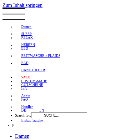
Zum Inhalt springen
Damen
SLEEP
RELAX
HERREN
BED
BETTWÄSCHE + PLAIDS
BAD
HANDTÜCHER
SALE
CUSTOM-MADE
GUTSCHEINE
Info
About
FAQ
Händler
DE
EN
Search for:
Einkaufstasche
0
Damen