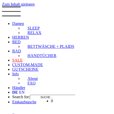
Zum Inhalt springen
Damen
SLEEP
RELAX
HERREN
BED
BETTWÄSCHE + PLAIDS
BAD
HANDTÜCHER
SALE
CUSTOM-MADE
GUTSCHEINE
Info
About
FAQ
Händler
DE
EN
Search for:
0
Einkaufstasche