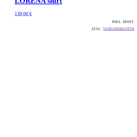
LORENA
shirt
130,00
€
INKL. MWST.
ZZGL.
VERSANDKOSTEN