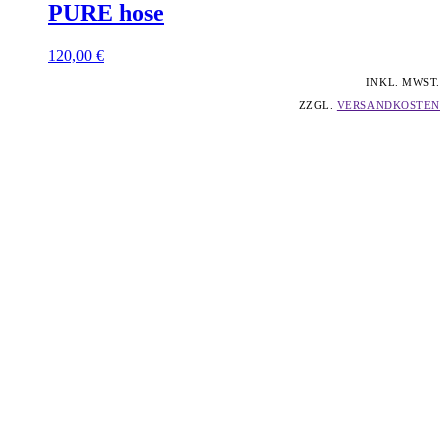
PURE
hose
120,00
€
INKL. MWST.
ZZGL.
VERSANDKOSTEN